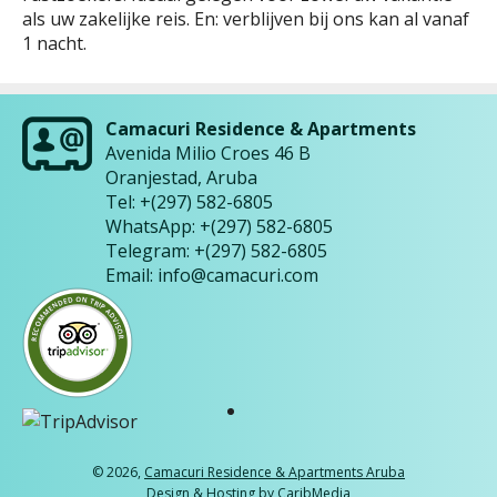
als uw zakelijke reis. En: verblijven bij ons kan al vanaf
1 nacht.
Camacuri Residence & Apartments
Avenida Milio Croes 46 B
Oranjestad
,
Aruba
Tel:
+(297) 582-6805
WhatsApp:
+(297) 582-6805
Telegram:
+(297) 582-6805
Email:
info@camacuri.com
© 2026,
Camacuri Residence & Apartments Aruba
Design & Hosting by
CaribMedia